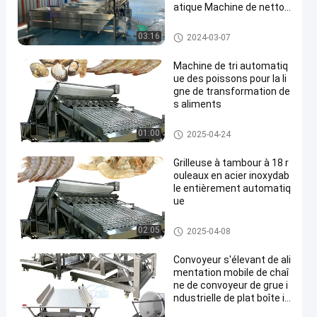
atique Machine de nettoy
age de crevettes dégeler
la bande transporteuse
Machine de lavage du poisson
03:16
2024-03-07
Machine de tri automatiq
ue des poissons pour la li
gne de transformation de
s aliments
Machine d'évaluation de creve
01:00
2025-04-24
tte
Grilleuse à tambour à 18 r
ouleaux en acier inoxydab
le entièrement automatiq
ue
Machine d'évaluation de creve
02:05
2025-04-08
tte
Convoyeur s'élevant de ali
mentation mobile de chaî
ne de convoyeur de grue i
ndustrielle de plat boîte is
olée en plastique boîte co