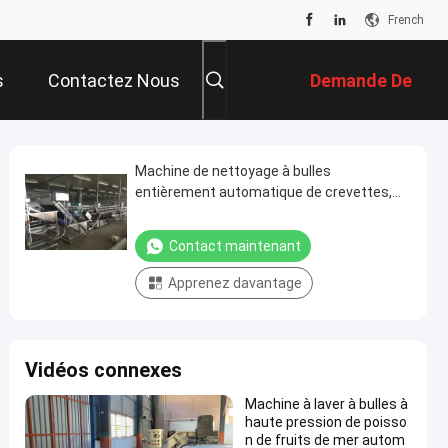
French
s
Contactez Nous
Demande De
Soumission
Machine de nettoyage à bulles
entièrement automatique de crevettes,
machine de nettoyage à haute efficacité
de légumes et de fruits industriels
Contact maintenant
Apprenez davantage
Vidéos connexes
Machine à laver à bulles à
haute pression de poisso
n de fruits de mer autom