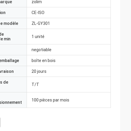
marque
zolim
ion
CE-ISO
e modèle
ZL-GY301
de
1 unité
e min
negotiable
'emballage
boîte en bois
ivraison
20 jours
s de
T/T
100 pièces par mois
isionnement