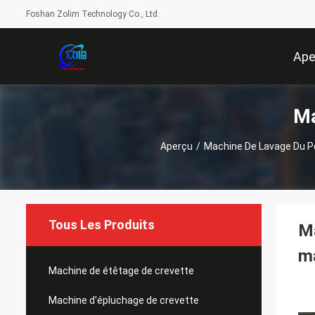
Foshan Zolim Technology Co., Ltd.
Ape
Ma
Aperçu
/
Machine De Lavage Du P
Tous Les Produits
Ma
ma
Machine de étêtage de crevette
Machine d'épluchage de crevette