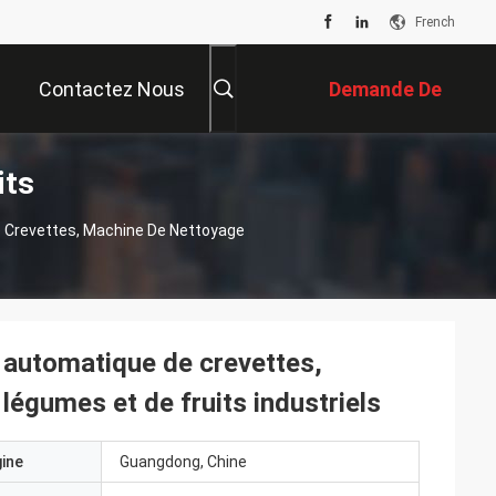
French
Contactez Nous
Demande De
its
Soumission
 Crevettes, Machine De Nettoyage
 automatique de crevettes,
légumes et de fruits industriels
gine
Guangdong, Chine