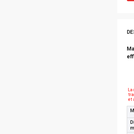
DE
Ma
ef
La 
tr
et 
M
D
m