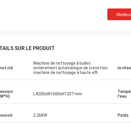
Meilleur
TAILS SUR LE PRODUIT
Machine de nettoyage à bulles
mot clé
entièrement automatique de crevettes
la vite
machine de nettoyage à haute effi
ension
Tempér
L4200xW1600xH1207 mm
*W*H)
l'eau
pouvoir
2.26KW
Poids