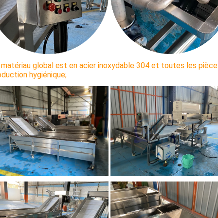
 matériau global est en acier inoxydable 304 et toutes les piè
oduction hygiénique;