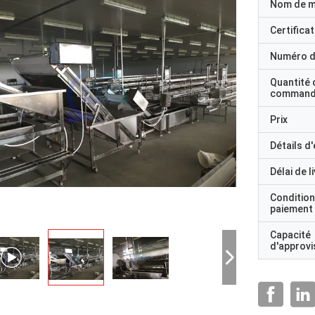
Nom de 
Certificat
Numéro d
Quantité 
command
Prix
Détails d
Délai de l
Condition
paiement
Capacité
d'approv