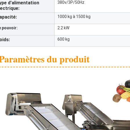
ype d'alimentation
380v/3P/50Hz
lectrique:
apacité:
1000 kg à 1500 kg
e pouvoir:
2.2 kW
oids:
600 kg
Paramètres du produit