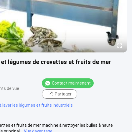
et légumes de crevettes et fruits de mer
n
Contact maintenant
nts de vue
Partager
 laver les légumes et fruits industriels
tes et fruits de mer machine à nettoyer les bulles à haute
 principal...
Vue davantage