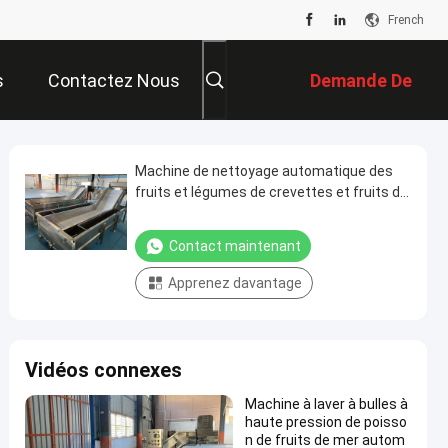
French
s
Contactez Nous
Demande De
Soumission
Machine de nettoyage automatique des
fruits et légumes de crevettes et fruits de
mer machine à nettoyer les bulles à haute
pression
Contact maintenant
Apprenez davantage
Vidéos connexes
Machine à laver à bulles à
haute pression de poisso
n de fruits de mer autom