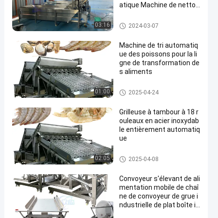
atique Machine de nettoy
age de crevettes dégeler
la bande transporteuse
Machine de lavage du poisson
03:16
2024-03-07
Machine de tri automatiq
ue des poissons pour la li
gne de transformation de
s aliments
Machine d'évaluation de creve
01:00
2025-04-24
tte
Grilleuse à tambour à 18 r
ouleaux en acier inoxydab
le entièrement automatiq
ue
Machine d'évaluation de creve
02:05
2025-04-08
tte
Convoyeur s'élevant de ali
mentation mobile de chaî
ne de convoyeur de grue i
ndustrielle de plat boîte is
olée en plastique boîte co