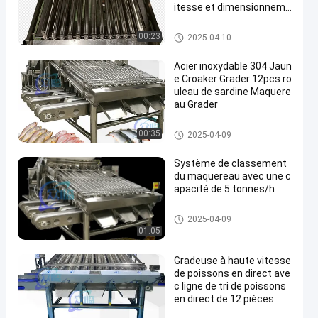
itesse et dimensionneme
nt des petits poissons et
autres poissons
Machine de tri des poissons
00:23
2025-04-10
Acier inoxydable 304 Jaun
e Croaker Grader 12pcs ro
uleau de sardine Maquere
au Grader
Machine de tri des poissons
00:35
2025-04-09
Système de classement
du maquereau avec une c
apacité de 5 tonnes/h
Machine de tri des poissons
2025-04-09
01:05
Gradeuse à haute vitesse
de poissons en direct ave
c ligne de tri de poissons
en direct de 12 pièces