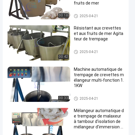
fruits de mer
Machine de trempage
00:18
2025-04-21
Résistant aux crevettes
et aux fruits de mer Agita
teur de trempage
Machine de trempage
2025-04-21
00:42
Machine automatique de
trempage de crevettes m
élangeur multi-fonction 1.
1KW
Machine de trempage
00:33
2025-04-21
Mélangeur automatique d
e trempage de malaxeur
à tambour d'isolation de
mélangeur d'immersion d
e machine de développe