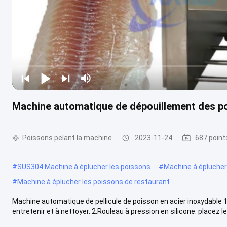
Machine automatique de dépouillement des po
Poissons pelant la machine
2023-11-24
687 point
#
SUS304 Machine à éplucher les poissons
#
Machine à éplucher 
#
Machine à éplucher les poissons de restaurant
Machine automatique de pellicule de poisson en acier inoxydable 1
entretenir et à nettoyer. 2.Rouleau à pression en silicone: placez le 