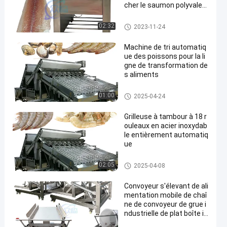
cher le saumon polyvalen
te
Poissons pelant la machine
02:32
2023-11-24
Machine de tri automatiq
ue des poissons pour la li
gne de transformation de
s aliments
Machine d'évaluation de creve
01:00
2025-04-24
tte
Grilleuse à tambour à 18 r
ouleaux en acier inoxydab
le entièrement automatiq
ue
Machine d'évaluation de creve
02:05
2025-04-08
tte
Convoyeur s'élevant de ali
mentation mobile de chaî
ne de convoyeur de grue i
ndustrielle de plat boîte is
olée en plastique boîte co