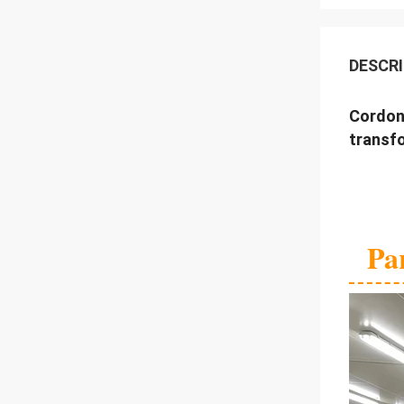
DESCRI
Cordon 
transfo
Pa