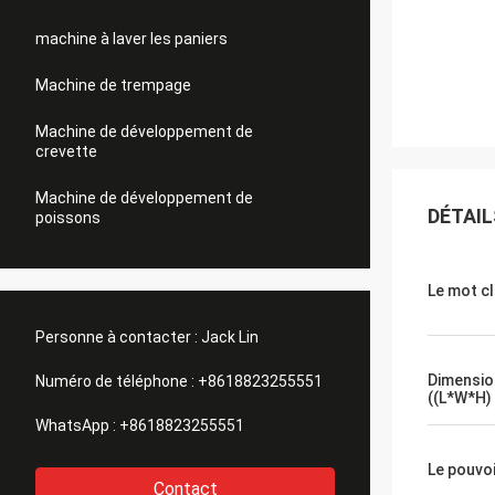
machine à laver les paniers
Machine de trempage
Machine de développement de
crevette
Machine de développement de
DÉTAIL
poissons
Le mot c
Personne à contacter :
Jack Lin
Dimensio
Numéro de téléphone :
+8618823255551
((L*W*H)
WhatsApp :
+8618823255551
Le pouvo
Contact