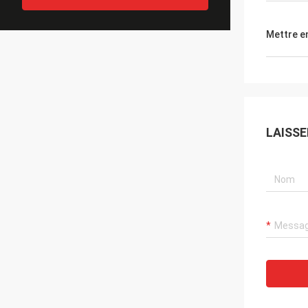
Mettre e
LAISS