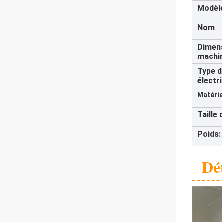
Modèl
Nom
Dimens
machi
Type d
électr
Matérie
Taille
Poids:
Dé