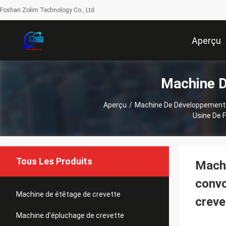
Foshan Zolim Technology Co., Ltd.
Aperçu
Machine D
Aperçu
/
Machine De Développement
Usine De F
Tous Les Produits
Machi
convo
Machine de étêtage de crevette
creve
Machine d'épluchage de crevette