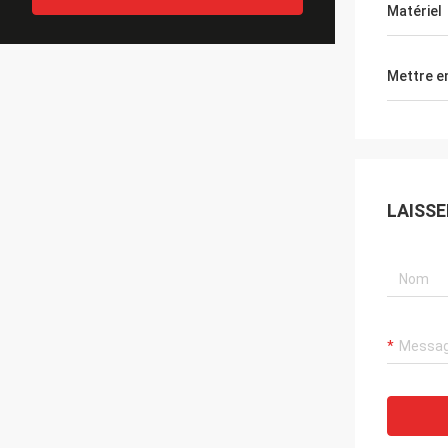
Matériel
Mettre e
LAISS