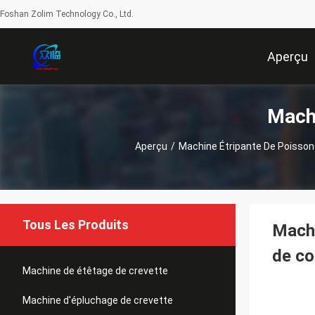
Foshan Zolim Technology Co., Ltd.
Aperçu
Machi
Aperçu
/
Machine Étripante De Poisso
Tous Les Produits
Machi
de co
Machine de étêtage de crevette
Machine d'épluchage de crevette