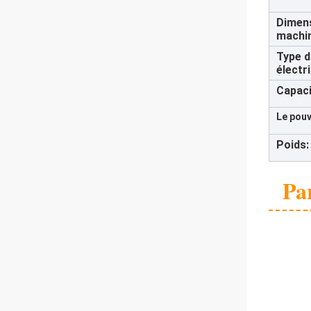
Dimens
machi
Type d
électr
Capaci
Le pouv
Poids:
Pa