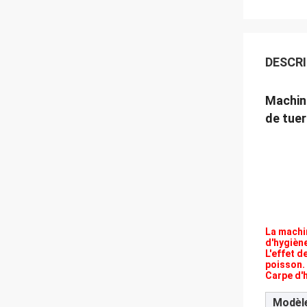
DESCRI
Machine
de tue
La machin
d'hygièn
L'effet d
poisson.
Carpe d'
Modèl