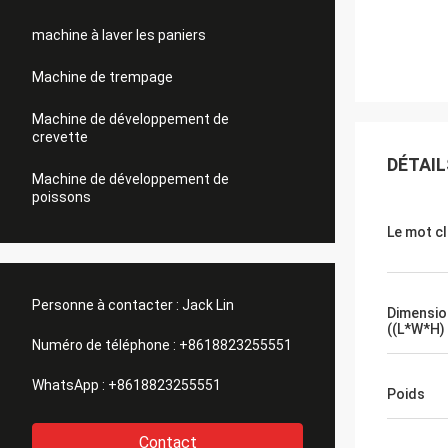
machine à laver les paniers
Machine de trempage
Machine de développement de
crevette
DÉTAIL
Machine de développement de
poissons
Le mot c
Personne à contacter :
Jack Lin
Dimensio
((L*W*H)
Numéro de téléphone :
+8618823255551
WhatsApp :
+8618823255551
Poids
Contact