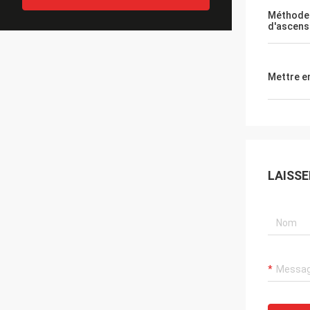
Méthode
d'ascens
Mettre e
LAISS