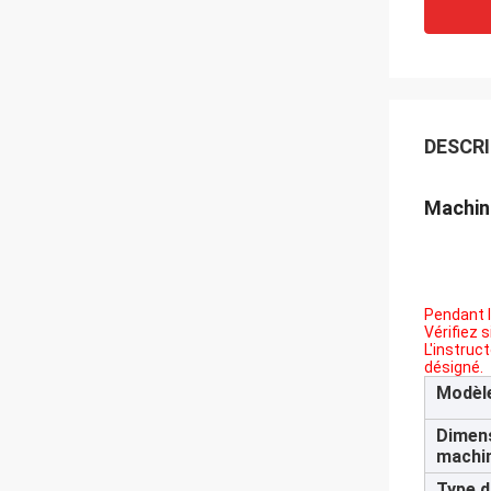
DESCRI
Machine
Pendant l
Vérifiez 
L'instruct
désigné.
Modèl
Dimens
machi
Type d