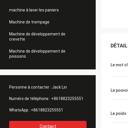
machine à laver les paniers
Machine de trempage
Machine de développement de
crevette
DÉTAIL
Machine de développement de
poissons
Le mot c
Personne à contacter :
Jack Lin
Le pouvo
Numéro de téléphone :
+8618823255551
WhatsApp :
+8618823255551
Le poids
Contact