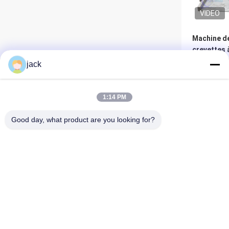
VIDEO
Machine de
crevettes
sans fil
jack
Meil
1:14 PM
Good day, what product are you looking for?
Foshan Zolim Technology Co., Ltd.
VIDEO
+8618823255551
jack@zolimmachinery.com
380V 50Hz