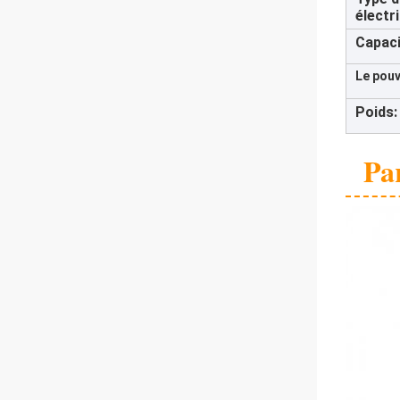
électr
Capaci
Le pouv
Poids:
Pa