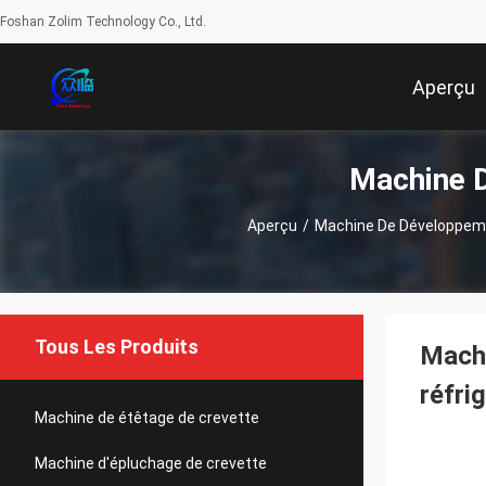
Foshan Zolim Technology Co., Ltd.
Aperçu
Machine D
Aperçu
/
Machine De Développem
Tous Les Produits
Machi
réfri
Machine de étêtage de crevette
Machine d'épluchage de crevette