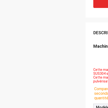
DESCRI
Machine
Cette mac
SUS304 sa
Cette ma
pulvérisa
Comparé
secondai
quantit
Modèl