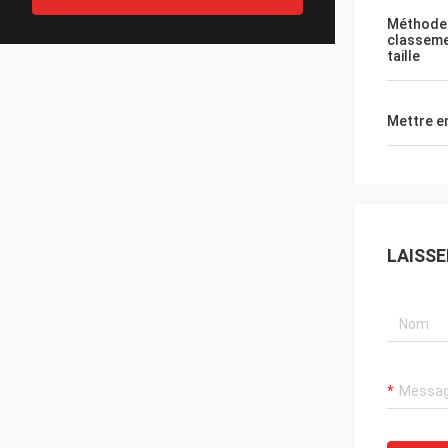
Méthode
classeme
taille
Mettre e
LAISS