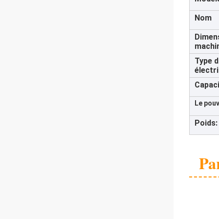
Nom
Dimens
machi
Type d
électr
Capaci
Le pouv
Poids:
Pa