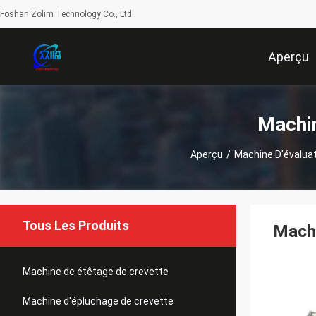
Foshan Zolim Technology Co., Ltd.
Aperçu
Machin
Aperçu
/
Machine D'évaluat
Tous Les Produits
Machi
Machine de étêtage de crevette
Machine d'épluchage de crevette