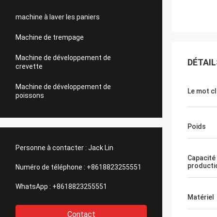
machine à laver les paniers
Machine de trempage
Machine de développement de
DÉTAIL
crevette
Machine de développement de
Le mot c
poissons
Poids
Personne à contacter :
Jack Lin
Capacité
producti
Numéro de téléphone :
+8618823255551
WhatsApp :
+8618823255551
Matériel
Contact