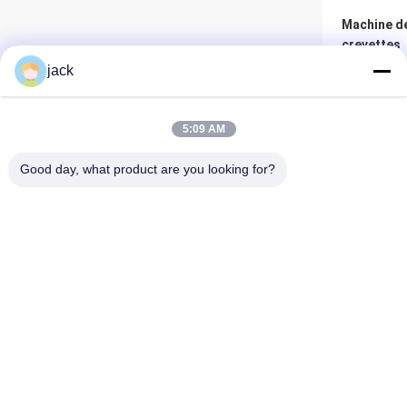
Machine de
crevettes
multifonct
jack
acier inox
Meil
5:09 AM
Good day, what product are you looking for?
Foshan Zolim Technology Co., Ltd.
VIDEO
+8618823255551
jack@zolimmachinery.com
Petite mac
crevettes 
multiscène 