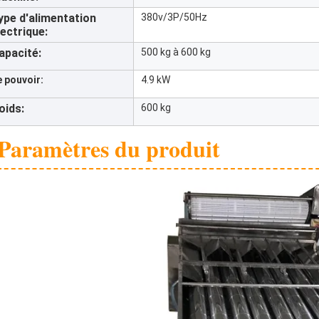
ype d'alimentation
380v/3P/50Hz
lectrique:
apacité:
500 kg à 600 kg
e pouvoir:
4.9 kW
oids:
600 kg
Paramètres du produit