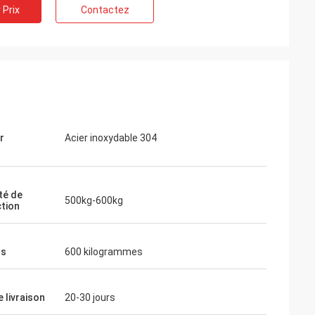
 Prix
Contactez
r
Acier inoxydable 304
té de
500kg-600kg
tion
ds
600 kilogrammes
 livraison
20-30 jours