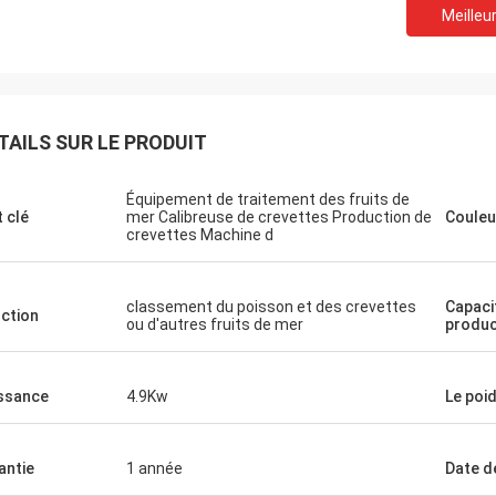
Meilleur
TAILS SUR LE PRODUIT
Équipement de traitement des fruits de
 clé
mer Calibreuse de crevettes Production de
Couleu
crevettes Machine d
classement du poisson et des crevettes
Capaci
ction
ou d'autres fruits de mer
produc
ssance
4.9Kw
Le poi
antie
1 année
Date de