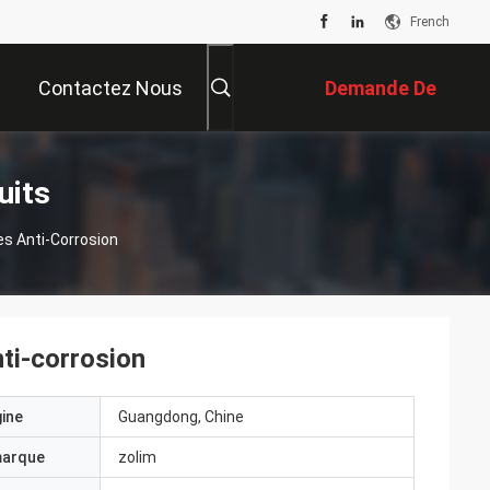
French
Contactez Nous
Demande De
Soumission
uits
es Anti-Corrosion
nti-corrosion
gine
Guangdong, Chine
marque
zolim