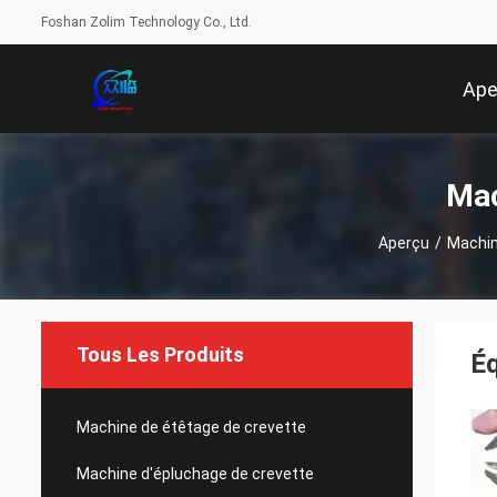
Foshan Zolim Technology Co., Ltd.
Ape
Mac
Aperçu
/
Machin
Tous Les Produits
Éq
Machine de étêtage de crevette
Machine d'épluchage de crevette