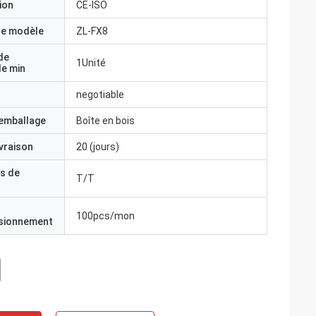
ion
CE-ISO
e modèle
ZL-FX8
de
1Unité
e min
negotiable
'emballage
Boîte en bois
ivraison
20 (jours)
s de
T/T
100pcs/mon
isionnement