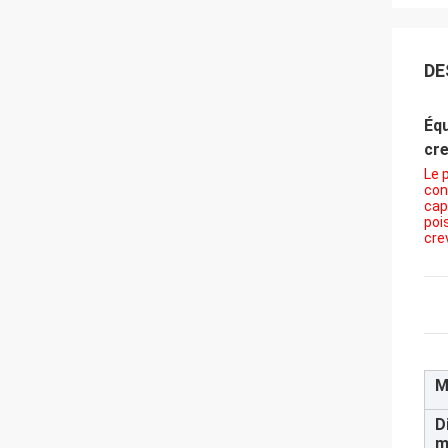
DE
Équ
cr
Le 
con
cap
poi
cre
M
D
m