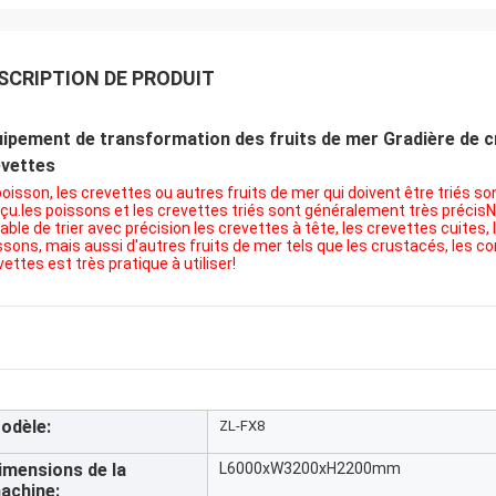
SCRIPTION DE PRODUIT
ipement de transformation des fruits de mer Gradière de c
evettes
poisson, les crevettes ou autres fruits de mer qui doivent être triés
çu.les poissons et les crevettes triés sont généralement très précis
able de trier avec précision les crevettes à tête, les crevettes cuites,
ssons, mais aussi d'autres fruits de mer tels que les crustacés, les co
vettes est très pratique à utiliser!
odèle:
ZL-FX8
imensions de la
L6000xW3200xH2200mm
achine: