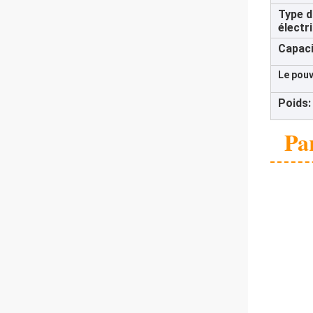
Type d
électr
Capaci
Le pouv
Poids:
Pa