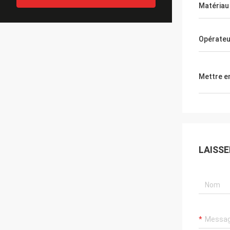
Matériau
Opérateu
Mettre e
LAISS