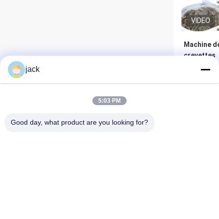
VIDEO
Machine de
crevettes
multifonct
jack
acier inox
Meil
5:03 PM
Good day, what product are you looking for?
Foshan Zolim Technology Co., Ltd.
VIDEO
+8618823255551