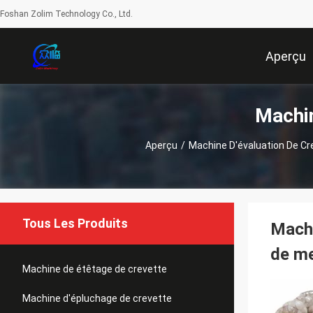
Foshan Zolim Technology Co., Ltd.
Aperçu
Machin
Aperçu
/
Machine D'évaluation De Cr
Tous Les Produits
Machi
de me
Machine de étêtage de crevette
Machine d'épluchage de crevette