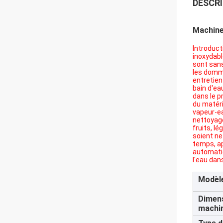
DESCRI
Machine 
Introduct
inoxydabl
sont sans
les domma
entretien
bain d'ea
dans le p
du matéri
vapeur-ea
nettoyage
fruits, l
soient ne
temps, ap
automatiq
l'eau dan
Modèl
Dimens
machi