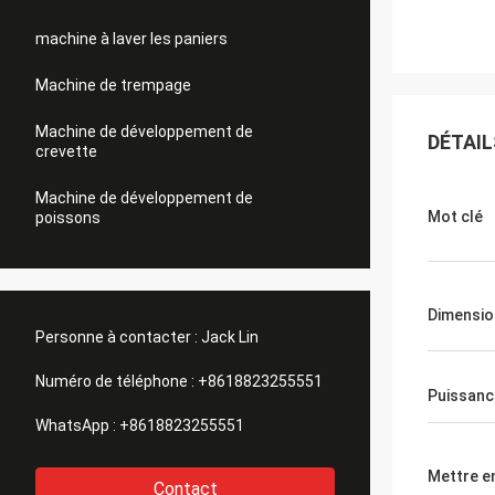
machine à laver les paniers
Machine de trempage
Machine de développement de
DÉTAIL
crevette
Machine de développement de
Mot clé
poissons
Dimensio
Personne à contacter :
Jack Lin
Numéro de téléphone :
+8618823255551
Puissanc
WhatsApp :
+8618823255551
Mettre e
Contact