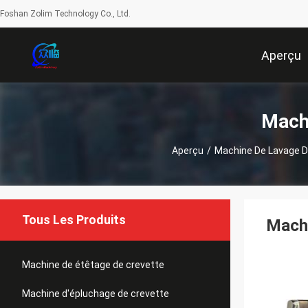
Foshan Zolim Technology Co., Ltd.
Aperçu
Mach
Aperçu
/
Machine De Lavage D
Tous Les Produits
Machi
Machine de étêtage de crevette
Machine d'épluchage de crevette