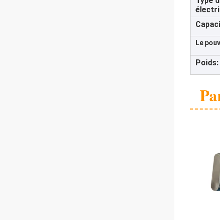
Type d
électr
Capaci
Le pouv
Poids:
Pa