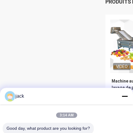
PRODUITS
VIDEO
Machine a
lavage de 
résistant à
jack
fonction
Meil
3:14 AM
Good day, what product are you looking for?