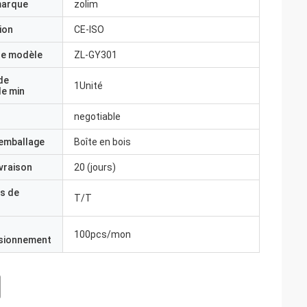
marque
zolim
ion
CE-ISO
e modèle
ZL-GY301
de
1Unité
e min
negotiable
'emballage
Boîte en bois
ivraison
20 (jours)
s de
T/T
100pcs/mon
isionnement