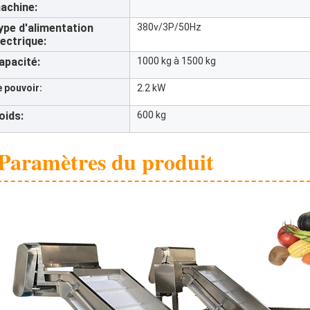
achine:
ype d'alimentation
380v/3P/50Hz
lectrique:
apacité:
1000 kg à 1500 kg
e pouvoir:
2.2 kW
oids:
600 kg
Paramètres du produit