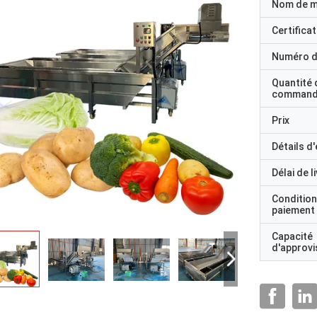
Nom de 
Certificat
Numéro d
Quantité 
command
Prix
Détails d
Délai de l
Condition
paiement
Capacité
d'approv