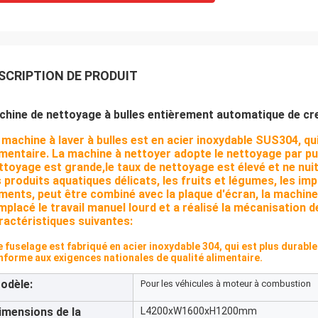
SCRIPTION DE PRODUIT
hine de nettoyage à bulles entièrement automatique de cr
 machine à laver à bulles est en acier inoxydable SUS304, q
imentaire. La machine à nettoyer adopte le nettoyage par pul
ttoyage est grande,le taux de nettoyage est élevé et ne nui
s produits aquatiques délicats, les fruits et légumes, les imp
iments, peut être combiné avec la plaque d'écran, la machine
mplacé le travail manuel lourd et a réalisé la mécanisation d
ractéristiques suivantes:
 fuselage est fabriqué en acier inoxydable 304, qui est plus durable
nforme aux exigences nationales de qualité alimentaire.
odèle:
Pour les véhicules à moteur à combustion
imensions de la
L4200xW1600xH1200mm