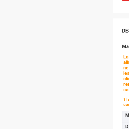
DE
Mac
La
al
ne
le
al
re
ca
1Le
co
M
D