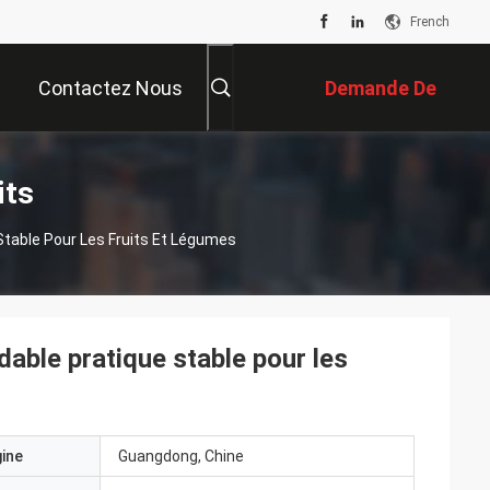
French
Contactez Nous
Demande De
Soumission
its
Stable Pour Les Fruits Et Légumes
dable pratique stable pour les
gine
Guangdong, Chine