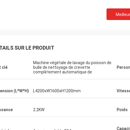
Meilleur
TAILS SUR LE PRODUIT
Machine végétale de lavage du poisson de
 clé
bulle de nettoyage de crevette
Person
complètement automatique de
ension (L*W*H)
L4200xW1600xH1200mm
Vitess
ssance
2.2KW
Poids
Capaci