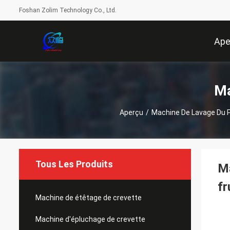
Foshan Zolim Technology Co., Ltd.
Ape
Ma
Aperçu
/
Machine De Lavage Du 
Tous Les Produits
Ma
fr
Machine de étêtage de crevette
Machine d'épluchage de crevette