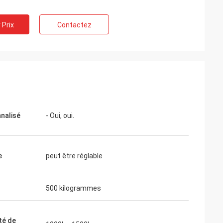
 Prix
Contactez
nalisé
- Oui, oui.
e
peut être réglable
500 kilogrammes
té de