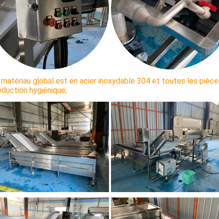
 matériau global est en acier inoxydable 304 et toutes les piè
oduction hygiénique;