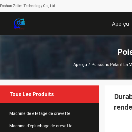
Foshan Zolim Technology Co., Ltd.
Aperçu
Poi
Aperçu
/
Poissons Pelant La 
Tous Les Produits
Durab
rend
Machine de étêtage de crevette
Machine d'épluchage de crevette