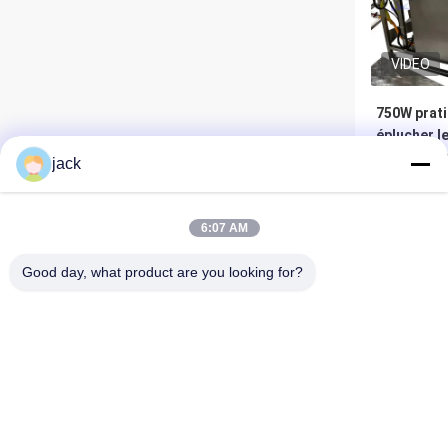
VIDEO
750W prat
éplucher l
Multiscene
jack
les calmar
Meil
6:07 AM
Good day, what product are you looking for?
Foshan Zolim Technology Co., Ltd.
VIDEO