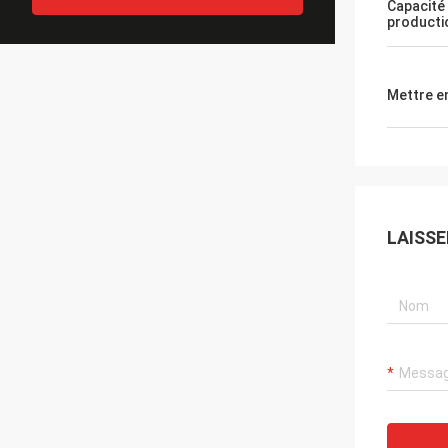
Capacité
producti
Mettre e
LAISS