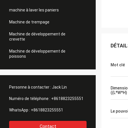
machine à laver les paniers
Machine de trempage
Machine de développement de
crevette
DÉTAIL
Machine de développement de
poissons
Mot clé
Personne à contacter :
Jack Lin
Dimensio
((L*W*H)
Numéro de téléphone :
+8618823255551
WhatsApp :
+8618823255551
Le pouvo
Contact