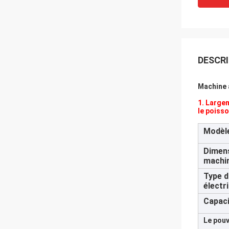
DESCRI
Machine 
1. Largem
le poisso
Modèl
Dimens
machi
Type d
électr
Capaci
Le pouv