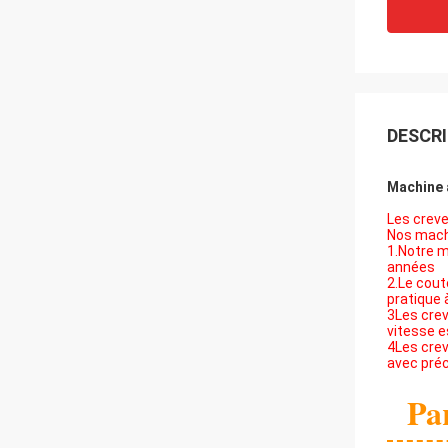
DESCRI
Machine 
Les creve
Nos mach
1.Notre 
années
2.Le cout
pratique à
3Les crev
vitesse e
4Les crev
avec préc
Pa