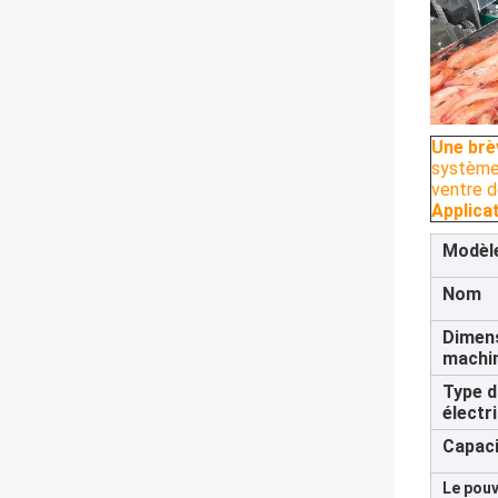
Une brè
système 
ventre d
Applica
Modèl
Nom
Dimens
machi
Type d
électr
Capaci
Le pouv