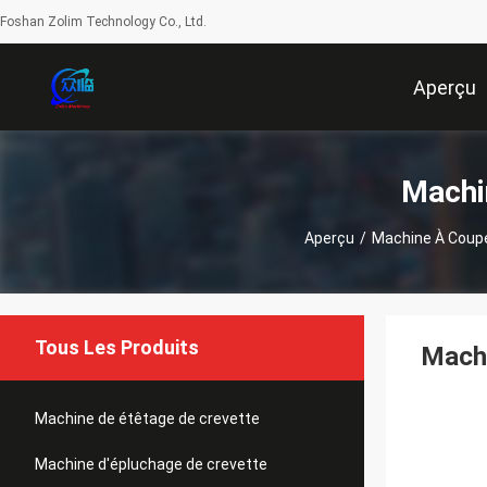
Foshan Zolim Technology Co., Ltd.
Aperçu
Machi
Aperçu
/
Machine À Coupe
Tous Les Produits
Machi
Machine de étêtage de crevette
Machine d'épluchage de crevette