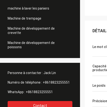
machine à laver les paniers
Machine de trempage
Machine de développement de
DÉTAIL
crevette
Machine de développement de
Le mot c
poissons
Capacité
producti
Personne à contacter :
Jack Lin
Numéro de téléphone :
+8618823255551
Le poids
WhatsApp :
+8618823255551
Précisio
Contact