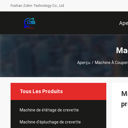
Foshan Zolim Technology Co., Ltd.
Ape
Mac
Aperçu
/
Machine À Couper
Tous Les Produits
Ma
pr
Machine de étêtage de crevette
Machine d'épluchage de crevette