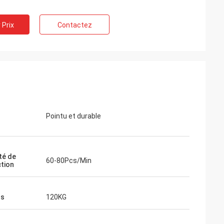
 Prix
Contactez
Pointu et durable
té de
60-80Pcs/Min
tion
ds
120KG