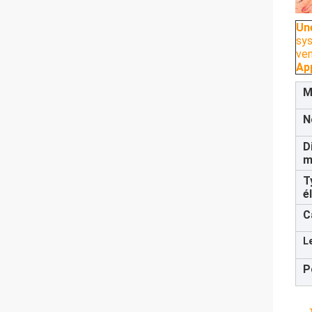
Un
sys
ven
App
M
N
D
m
T
é
C
L
P