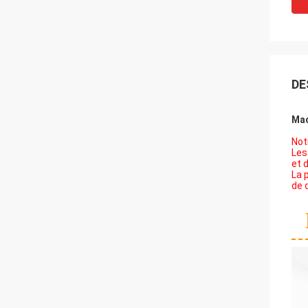
DE
Mac
Not
Les
et 
La 
de 