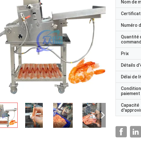
Nom de 
Certificat
Numéro d
Quantité 
command
Prix
Détails d
Délai de l
Condition
paiement
Capacité
d'approv