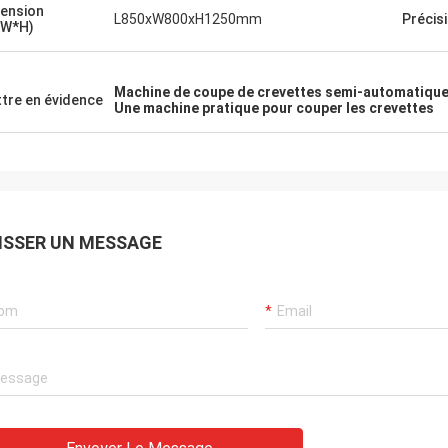
ension
L850xW800xH1250mm
Précis
*W*H)
Machine de coupe de crevettes semi-automatiqu
tre en évidence
Une machine pratique pour couper les crevettes
ISSER UN MESSAGE