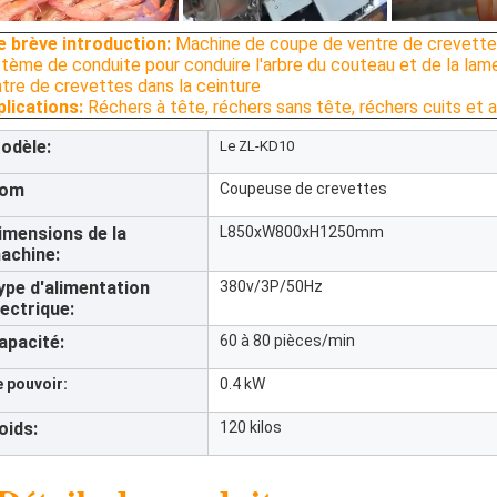
e brève introduction:
Machine de coupe de ventre de crevettes 
tème de conduite pour conduire l'arbre du couteau et de la lame
tre de crevettes dans la ceinture
lications:
Réchers à tête, réchers sans tête, réchers cuits et 
odèle:
Le ZL-KD10
om
Coupeuse de crevettes
imensions de la
L850xW800xH1250mm
achine:
ype d'alimentation
380v/3P/50Hz
lectrique:
apacité:
60 à 80 pièces/min
e pouvoir:
0.4 kW
oids:
120 kilos