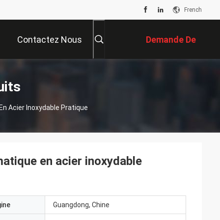
French
Contactez Nous
Demande De
Soumission
uits
 Acier Inoxydable Pratique
atique en acier inoxydable
gine
Guangdong, Chine