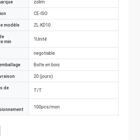
marque
zolim
ion
CE-ISO
e modèle
ZL-KD10
de
1Unité
e min
negotiable
'emballage
Boîte en bois
ivraison
20 (jours)
s de
T/T
100pcs/mon
isionnement