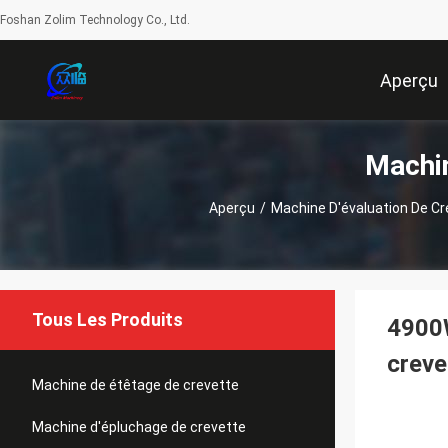
Foshan Zolim Technology Co., Ltd.
Aperçu
Machin
Aperçu
/
Machine D'évaluation De Cr
Tous Les Produits
4900W
creve
Machine de étêtage de crevette
Machine d'épluchage de crevette