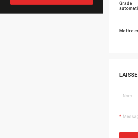
Grade
automat
Mettre e
LAISS